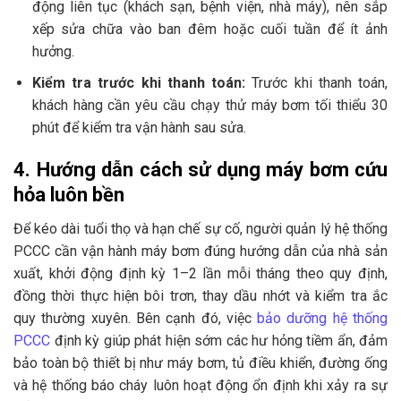
động liên tục (khách sạn, bệnh viện, nhà máy), nên sắp
xếp sửa chữa vào ban đêm hoặc cuối tuần để ít ảnh
hưởng.
Kiểm tra trước khi thanh toán:
Trước khi thanh toán,
khách hàng cần yêu cầu chạy thử máy bơm tối thiểu 30
phút để kiểm tra vận hành sau sửa.
4. Hướng dẫn cách sử dụng máy bơm cứu
hỏa luôn bền
Để kéo dài tuổi thọ và hạn chế sự cố, người quản lý hệ thống
PCCC cần vận hành máy bơm đúng hướng dẫn của nhà sản
xuất, khởi động định kỳ 1–2 lần mỗi tháng theo quy định,
đồng thời thực hiện bôi trơn, thay dầu nhớt và kiểm tra ắc
quy thường xuyên. Bên cạnh đó, việc
bảo dưỡng hệ thống
PCCC
định kỳ giúp phát hiện sớm các hư hỏng tiềm ẩn, đảm
bảo toàn bộ thiết bị như máy bơm, tủ điều khiển, đường ống
và hệ thống báo cháy luôn hoạt động ổn định khi xảy ra sự