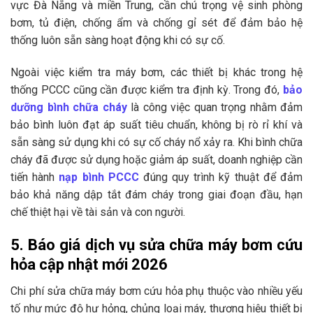
vực Đà Nẵng và miền Trung, cần chú trọng vệ sinh phòng
bơm, tủ điện, chống ẩm và chống gỉ sét để đảm bảo hệ
thống luôn sẵn sàng hoạt động khi có sự cố.
Ngoài việc kiểm tra máy bơm, các thiết bị khác trong hệ
thống PCCC cũng cần được kiểm tra định kỳ. Trong đó,
bảo
dưỡng bình chữa cháy
là công việc quan trọng nhằm đảm
bảo bình luôn đạt áp suất tiêu chuẩn, không bị rò rỉ khí và
sẵn sàng sử dụng khi có sự cố cháy nổ xảy ra. Khi bình chữa
cháy đã được sử dụng hoặc giảm áp suất, doanh nghiệp cần
tiến hành
nạp bình PCCC
đúng quy trình kỹ thuật để đảm
bảo khả năng dập tắt đám cháy trong giai đoạn đầu, hạn
chế thiệt hại về tài sản và con người.
5. Báo giá dịch vụ sửa chữa máy bơm cứu
hỏa cập nhật mới 2026
Chi phí sửa chữa máy bơm cứu hỏa phụ thuộc vào nhiều yếu
tố như mức độ hư hỏng, chủng loại máy, thương hiệu thiết bị