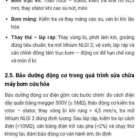
Bơm trục vít:
Tháo rotor – stator, kiểm tra khe hở ≤0,5
mm; thay stator khi cao su nứt, mòn.
Bơm màng:
Kiểm tra và thay màng cao su, van bi khi lão
hóa.
Thay thế – lắp ráp:
Thay vòng bi, phớt làm kín, gioăng
đúng tiêu chuẩn; tra mỡ lithium NLGI 2; vệ sinh, lắp ráp và
căn chỉnh đồng tâm trục bơm – động cơ để hạn chế rung
và mòn ổ bi.
2.5. Bảo dưỡng động cơ trong quá trình sửa chữa
máy bơm cứu hỏa
Bảo dưỡng động cơ điện gồm các bước chính: đo cách điện
dây quấn bằng megger 500V (≥ 5MΩ), tháo động cơ kiểm tra
rotor – stator, thay vòng bi khi rung > 4,5 mm/s, tra mỡ
lithium NLGI 2 đúng định lượng. Sau lắp ráp, kiểm tra lại cách
điện (>10MΩ), cân bằng điện trở các pha (<2%) và chạy thử
không tải, đảm bảo động cơ vận hành êm, ổn định