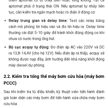
điểm aptomat có bị cháy đen hoặc lỏng không. Tất cả
aptomat phải ở trạng thái ON. Nếu aptomat tự nhảy liên
tục, cần kiểm tra ngắn mạch hoặc rò điện ở động cơ.
Relay trung gian và delay time:
Test các relay bằng
cách mô phỏng tín hiệu vào và đo tín hiệu ra. Delay time
thường cài đặt 5-10 giây để tránh khởi động động cơ khi
chưa có nước trong ống hút.
Bộ sạc acquy tự động:
Đo điện áp AC vào 220V và DC
ra 13,8-14,4V (cho hệ 12V). Nếu điện áp ra thấp, acquy sẽ
không được nạp đầy, ảnh hưởng đến khả năng khởi động
máy diesel dự phòng.
2.2. Kiểm tra tổng thể máy bơm cứu hỏa (máy bơm
PCCC)
Sau khi kiểm tra tủ điều khiển, kỹ thuật viên tiến hành đánh
giá toàn diện các máy bơm để tiến hành sửa chữa máy bơm
cứu hỏa: