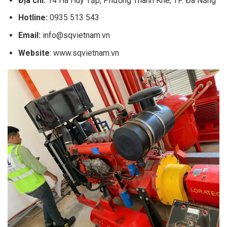
Địa chỉ:
14 Hà Huy Tập, Phường Thanh Khê, TP. Đà Nẵng
Hotline:
0935 513 543
Email:
info@sqvietnam.vn
Website
: www.sqvietnam.vn