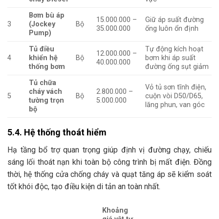
Bơm bù áp
15.000.000 –
Giữ áp suất đường
3
(Jockey
Bộ
35.000.000
ống luôn ổn định
Pump)
Tủ điều
Tự động kích hoạt
12.000.000 –
4
khiển hệ
Bộ
bơm khi áp suất
40.000.000
thống bơm
đường ống sụt giảm
Tủ chữa
Vỏ tủ sơn tĩnh điện,
cháy vách
2.800.000 –
5
Bộ
cuộn vòi D50/D65,
tường trọn
5.000.000
lăng phun, van góc
bộ
5.4. Hệ thống thoát hiểm
Hạ tầng bổ trợ quan trọng giúp định vị đường chạy, chiếu
sáng lối thoát nạn khi toàn bộ công trình bị mất điện. Đồng
thời, hệ thống cửa chống cháy và quạt tăng áp sẽ kiểm soát
tốt khói độc, tạo điều kiện di tản an toàn nhất.
Khoảng