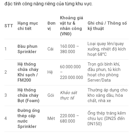
đặc tính công năng riêng của từng khu vực.
Khoảng giá
Hạng mục
Đơn
vật tư &
Ghi chú / Thông số
STT
chi tiết
vị
nhân công
kỹ thuật
(VNĐ)
Loại quay lên/quay
Đầu phun
160.000 –
1
Cái
xuống, nhiệt độ kích
Sprinkler
380.000
hoạt 68°C
Hệ thống
Trọn gói bình khí,
60.000.000
chữa cháy
đầu phun, tủ kích
2
Hệ
–
Khí sạch /
hoạt cho phòng
220.000.000
FM200
Server/Data
Hệ thống
Thường áp dụng cho
Khảo sát
3
chữa cháy
Gói
kho xăng dầu, hóa
thực tế
Bọt (Foam)
chất, nhà xe
Đường ống
Ống thép tráng kẽm
thép cấp
220.000 –
4
Mét
chịu lực (DN25 đến
nước
680.000
DN150)
Sprinkler