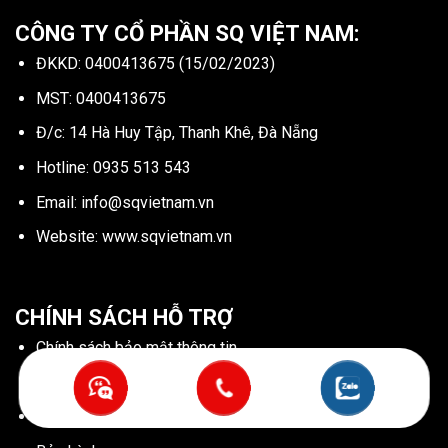
CÔNG TY CỔ PHẦN SQ VIỆT NAM:
ĐKKD: 0400413675 (15/02/2023)
MST: 0400413675
Đ/c: 14 Hà Huy Tập, Thanh Khê, Đà Nẵng
Hotline:
0935 513 543
Email:
info@sqvietnam.vn
Website:
www.sqvietnam.vn
CHÍNH SÁCH HỖ TRỢ
Chính sách bảo mật thông tin
Chính sách điểu khoản sử dụng website
Chính sách cookies