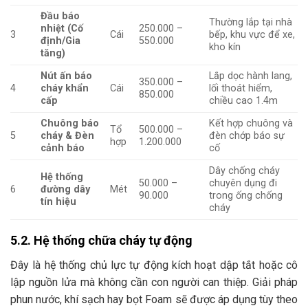
Đầu báo
Thường lắp tại nhà
nhiệt (Cố
250.000 –
3
Cái
bếp, khu vực để xe,
định/Gia
550.000
kho kín
tăng)
Nút ấn báo
Lắp dọc hành lang,
350.000 –
4
cháy khẩn
Cái
lối thoát hiểm,
850.000
cấp
chiều cao 1.4m
Chuông báo
Kết hợp chuông và
Tổ
500.000 –
5
cháy & Đèn
đèn chớp báo sự
hợp
1.200.000
cảnh báo
cố
Dây chống cháy
Hệ thống
50.000 –
chuyên dụng đi
6
đường dây
Mét
90.000
trong ống chống
tín hiệu
cháy
5.2. Hệ thống chữa cháy tự động
Đây là hệ thống chủ lực tự động kích hoạt dập tắt hoặc cô
lập nguồn lửa mà không cần con người can thiệp. Giải pháp
phun nước, khí sạch hay bọt Foam sẽ được áp dụng tùy theo