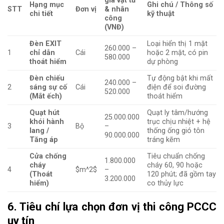
giá vật tư
Hạng mục
Ghi chú / Thông số
STT
Đơn vị
& nhân
chi tiết
kỹ thuật
công
(VNĐ)
Đèn EXIT
Loại hiển thị 1 mặt
260.000 –
1
chỉ dẫn
Cái
hoặc 2 mặt, có pin
580.000
thoát hiểm
dự phòng
Đèn chiếu
Tự động bật khi mất
240.000 –
2
sáng sự cố
Cái
điện để soi đường
520.000
(Mắt ếch)
thoát hiểm
Quạt hút
Quạt ly tâm/hướng
25.000.000
khói hành
trục chịu nhiệt + hệ
3
Bộ
–
lang /
thống ống gió tôn
90.000.000
Tăng áp
tráng kẽm
Cửa chống
Tiêu chuẩn chống
1.800.000
cháy
cháy 60, 90 hoặc
4
$m^2$
–
(Thoát
120 phút; đã gồm tay
3.200.000
hiểm)
co thủy lực
6. Tiêu chí lựa chọn đơn vị thi công PCCC
uy tín