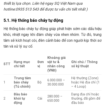
thiết bị lựa chọn. Liên hệ ngay SQ Việt Nam qua
hotline:0935 513 543 để được tư vấn chi tiết nhất )
5.1. Hệ thống báo cháy tự động
Hệ thống báo cháy tự động giúp phát hiện sớm các dấu hiệu
khói, nhiệt ngay khi đám cháy vừa nhen nhóm. Từ đó, trung
tâm sẽ kích hoạt còi, đèn cảnh báo để con người kịp thời sơ
tán và xử lý sự cố.
Khoảng giá
Hạng mục
Đơn
vật tư &
Ghi chú / Thông
STT
chi tiết
vị
nhân công
số kỹ thuật
(VNĐ)
Trung tâm
Hệ thường (Zone)
6.000.000 –
1
báo cháy
Bộ
hoặc Hệ địa chỉ (1
30.000.000
(Tủ chính)
– 4 Loop)
Đầu báo
Dạng địa chỉ hoặc
280.000 –
2
khói tự
Cái
thường, đã gồm đế
650.000
động
đầu báo