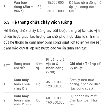
Van báo
15.000.000
Đã bao gồm đồng hồ
5
động (Alarm
Bộ
–
áp lực, công tắc áp
Valve)
35.000.000
lực
5.3. Hệ thống chữa cháy vách tường
Hệ thống chữa cháy bằng tay bắt buộc trang bị tại các vị trí
chiến lược giúp lực lượng tại chỗ phối hợp dập lửa. Trái tim
của hệ thống là cụm máy bơm công suất lớn (điện và diesel)
đảm bảo duy trì áp lực nước cao và ổn định liên tục.
Khoảng giá
Hạng mục
Đơn
vật tư &
Ghi chú / Thông số
STT
chi tiết
vị
nhân công
kỹ thuật
(VNĐ)
Cụm máy
Bơm ly tâm trục
45.000.000 –
1
bơm chữa
Bộ
ngang, động cơ điện
120.000.000
cháy Điện
(tùy công suất)
Cụm máy
Dự phòng khi mất
60.000.000 –
2
bơm chữa
Bộ
điện lưới toàn khu
160.000.000
cháy Diesel
vực