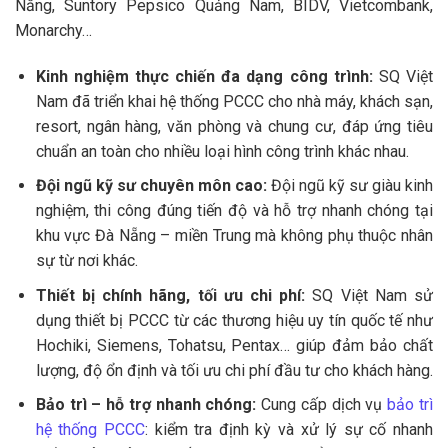
Nẵng, Suntory Pepsico Quảng Nam, BIDV, Vietcombank,
Monarchy…
Kinh nghiệm thực chiến đa dạng công trình:
SQ Việt
Nam đã triển khai hệ thống PCCC cho nhà máy, khách sạn,
resort, ngân hàng, văn phòng và chung cư, đáp ứng tiêu
chuẩn an toàn cho nhiều loại hình công trình khác nhau.
Đội ngũ kỹ sư chuyên môn cao:
Đội ngũ kỹ sư giàu kinh
nghiệm, thi công đúng tiến độ và hỗ trợ nhanh chóng tại
khu vực Đà Nẵng – miền Trung mà không phụ thuộc nhân
sự từ nơi khác.
Thiết bị chính hãng, tối ưu chi phí:
SQ Việt Nam sử
dụng thiết bị PCCC từ các thương hiệu uy tín quốc tế như
Hochiki, Siemens, Tohatsu, Pentax… giúp đảm bảo chất
lượng, độ ổn định và tối ưu chi phí đầu tư cho khách hàng.
Bảo trì – hỗ trợ nhanh chóng:
Cung cấp dịch vụ
bảo trì
hệ thống PCCC
: kiểm tra định kỳ và xử lý sự cố nhanh