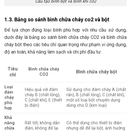
Cấu tạo bình bột và bình khí co2
1.3. Bảng so sánh bình chữa cháy co2 và bột
Để lựa chọn đúng loại bình phù hợp với nhu cầu sử dụng,
dưới đây là bảng so sánh bình chữa cháy CO2 và bình chữa
cháy bột theo các tiêu chí quan trọng như phạm vi ứng dụng,
độ an toàn, khả năng làm sạch và chi phí đầu tư:
Tiêu
Bình chữa cháy
Bình chữa cháy bột
chí
CO2
Loại
Hiệu quả với đám
Sử dụng cho đám cháy A (chất
đám
cháy B (chất lỏng),
rắn), B (chất lỏng), C (chất khí),
cháy
C (chất khí), E (thiết
một số loại bột chuyên dụng
phù
bị điện)
dùng cho D (kim loại)
hợp
Khả
năng
Rất tốt, không dẫn
Có thể dùng cho thiết bị điện
chữa
điện, không để lại
nhưng dễ để lại bột, ảnh hưởng