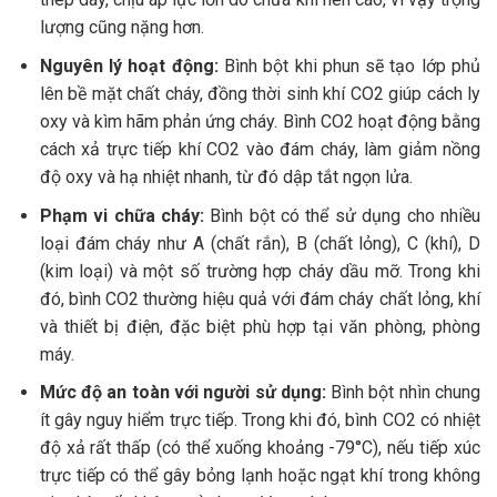
lượng cũng nặng hơn.
Nguyên lý hoạt động:
Bình bột khi phun sẽ tạo lớp phủ
lên bề mặt chất cháy, đồng thời sinh khí CO2 giúp cách ly
oxy và kìm hãm phản ứng cháy. Bình CO2 hoạt động bằng
cách xả trực tiếp khí CO2 vào đám cháy, làm giảm nồng
độ oxy và hạ nhiệt nhanh, từ đó dập tắt ngọn lửa.
Phạm vi chữa cháy:
Bình bột có thể sử dụng cho nhiều
loại đám cháy như A (chất rắn), B (chất lỏng), C (khí), D
(kim loại) và một số trường hợp cháy dầu mỡ. Trong khi
đó, bình CO2 thường hiệu quả với đám cháy chất lỏng, khí
và thiết bị điện, đặc biệt phù hợp tại văn phòng, phòng
máy.
Mức độ an toàn với người sử dụng:
Bình bột nhìn chung
ít gây nguy hiểm trực tiếp. Trong khi đó, bình CO2 có nhiệt
độ xả rất thấp (có thể xuống khoảng -79°C), nếu tiếp xúc
trực tiếp có thể gây bỏng lạnh hoặc ngạt khí trong không