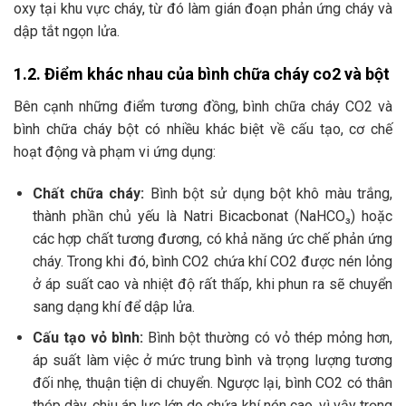
oxy tại khu vực cháy, từ đó làm gián đoạn phản ứng cháy và
dập tắt ngọn lửa.
1.2. Điểm khác nhau của bình chữa cháy co2 và bột
Bên cạnh những điểm tương đồng, bình chữa cháy CO2 và
bình chữa cháy bột có nhiều khác biệt về cấu tạo, cơ chế
hoạt động và phạm vi ứng dụng:
Chất chữa cháy:
Bình bột sử dụng bột khô màu trắng,
thành phần chủ yếu là Natri Bicacbonat (NaHCO₃) hoặc
các hợp chất tương đương, có khả năng ức chế phản ứng
cháy. Trong khi đó, bình CO2 chứa khí CO2 được nén lỏng
ở áp suất cao và nhiệt độ rất thấp, khi phun ra sẽ chuyển
sang dạng khí để dập lửa.
Cấu tạo vỏ bình:
Bình bột thường có vỏ thép mỏng hơn,
áp suất làm việc ở mức trung bình và trọng lượng tương
đối nhẹ, thuận tiện di chuyển. Ngược lại, bình CO2 có thân
thép dày, chịu áp lực lớn do chứa khí nén cao, vì vậy trọng