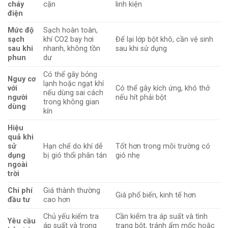
cháy
cặn
linh kiện
điện
Mức độ
Sạch hoàn toàn,
sạch
khí CO2 bay hơi
Để lại lớp bột khô, cần vệ sinh
sau khi
nhanh, không tồn
sau khi sử dụng
phun
dư
Có thể gây bỏng
Nguy cơ
lạnh hoặc ngạt khí
với
Có thể gây kích ứng, khó thở
nếu dùng sai cách
người
nếu hít phải bột
trong không gian
dùng
kín
Hiệu
quả khi
sử
Hạn chế do khí dễ
Tốt hơn trong môi trường có
dụng
bị gió thổi phân tán
gió nhẹ
ngoài
trời
Chi phí
Giá thành thường
Giá phổ biến, kinh tế hơn
đầu tư
cao hơn
Chủ yếu kiểm tra
Cần kiểm tra áp suất và tình
Yêu cầu
áp suất và trọng
trạng bột, tránh ẩm mốc hoặc