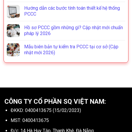
Hướng dẫn các bước tính toán thiết kế hệ thống
PCCC
Hồ sơ PCCC gồm những gì? Cập nhật mới chuẩn
pháp lý 2026
Mẫu biên bản tự kiểm tra PCCC tại cơ sở (Cập
nhật mới 2026)
CÔNG TY CỔ PHẦN SQ VIỆT NAM:
ĐKKD: 0400413675 (15/02/2023)
MST: 0400413675
Đ/c: 14 Hà Huy Tập, Thanh Khê, Đà Nẵng