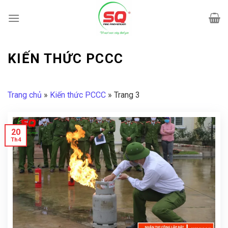
Bỏ
qua
nội
dung
KIẾN THỨC PCCC
Trang chủ
»
Kiến thức PCCC
»
Trang 3
20
Th4