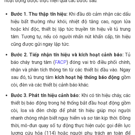
hoạt động được thực hiện qua các bước sau:
Bước 1. Thu thập tín hiệu:
Khi đầu dò cảm nhận các dấu
hiệu bất thường như khói, nhiệt độ tăng cao, ngọn lửa
hoặc khí độc, thiết bị lập tức truyền tín hiệu về tủ trung
tâm. Tương tự, nếu có người nhấn nút khẩn cấp, tín hiệu
cũng được gửi ngay lập tức.
Bước 2. Tiếp nhận tín hiệu và kích hoạt cảnh báo:
Tủ
báo cháy trung tâm (
FACP
) đóng vai trò điều phối chính,
nhận và phân tích thông tin từ các thiết bị đầu vào. Ngay
sau đó, tủ trung tâm
kích hoạt hệ thống báo động
gồm
còi, đèn và các thiết bị cảnh báo khác.
Bước 3. Phát tín hiệu cảnh báo:
Khi có tín hiệu cháy, các
thiết bị báo động trong hệ thống bắt đầu hoạt động gồm
còi, loa và đèn chớp để phát tín hiệu giúp mọi người
nhanh chóng nhận biết nguy hiểm và sơ tán kịp thời. Đồng
thời, mô-đun quay số tự động thực hiện cuộc gọi đến lực
lượng cứu hỏa (114) hoặc người phụ trách an toàn để