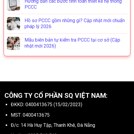
Hướng dẫn các bước tính toán thiết kế hệ thống
PCCC
Hồ sơ PCCC gồm những gì? Cập nhật mới chuẩn
pháp lý 2026
Mẫu biên bản tự kiểm tra PCCC tại cơ sở (Cập
nhật mới 2026)
CÔNG TY CỔ PHẦN SQ VIỆT NAM:
ĐKKD: 0400413675 (15/02/2023)
MST: 0400413675
Đ/c: 14 Hà Huy Tập, Thanh Khê, Đà Nẵng