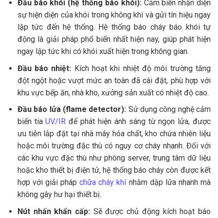
Đầu báo khói (hệ thống báo khói):
Cảm biến nhận diện
sự hiện diện của khói trong không khí và gửi tín hiệu ngay
lập tức đến hệ thống. Hệ thống báo cháy báo khói tự
động là giải pháp phổ biến nhất hiện nay, giúp phát hiện
ngay lập tức khi có khói xuất hiện trong không gian.
Đầu báo nhiệt:
Kích hoạt khi nhiệt độ môi trường tăng
đột ngột hoặc vượt mức an toàn đã cài đặt, phù hợp với
khu vực bếp ăn, nhà kho, xưởng sản xuất có nhiệt độ cao.
Đầu báo lửa (flame detector):
Sử dụng công nghệ cảm
biến tia
UV/IR
để phát hiện ánh sáng từ ngọn lửa, được
ưu tiên lắp đặt tại nhà máy hóa chất, kho chứa nhiên liệu
hoặc môi trường đặc thù có nguy cơ cháy nhanh. Đối với
các khu vực đặc thù như phòng server, trung tâm dữ liệu
hoặc kho thiết bị điện tử, hệ thống báo cháy còn được kết
hợp với giải pháp
chữa cháy khí
nhằm dập lửa nhanh mà
không gây hư hại thiết bị.
Nút nhấn khẩn cấp:
Sẽ được chủ động kích hoạt báo