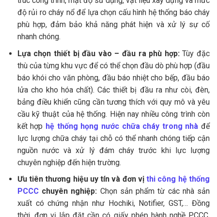
trúc công trình, mật độ sử dụng, vật liệu xây dựng và mức
độ rủi ro cháy nổ để lựa chọn cấu hình hệ thống báo cháy
phù hợp, đảm bảo khả năng phát hiện và xử lý sự cố
nhanh chóng.
Lựa chọn thiết bị đầu vào – đầu ra phù hợp:
Tùy đặc
thù của từng khu vực để có thể chọn đầu dò phù hợp (đầu
báo khói cho văn phòng, đầu báo nhiệt cho bếp, đầu báo
lửa cho kho hóa chất). Các thiết bị đầu ra như còi, đèn,
bảng điều khiển cũng cần tương thích với quy mô và yêu
cầu kỹ thuật của hệ thống. Hiện nay nhiều công trình còn
kết hợp
hệ thống họng nước chữa cháy trong nhà
để
lực lượng chữa cháy tại chỗ có thể nhanh chóng tiếp cận
nguồn nước và xử lý đám cháy trước khi lực lượng
chuyên nghiệp đến hiện trường.
Ưu tiên thương hiệu uy tín và đơn vị
thi công hệ thống
PCCC
chuyên nghiệp:
Chọn sản phẩm từ các nhà sản
xuất có chứng nhận như Hochiki, Notifier, GST,… Đồng
thời, đơn vị lắp đặt cần có giấy phép hành nghề PCCC,