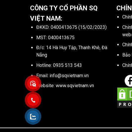
CÔNG TY CỔ PHẦN SQ
CHÍN
Chín
VIỆT NAM:
Chín
ĐKKD: 0400413675 (15/02/2023)
webs
MST: 0400413675
Chín
Đ/c: 14 Hà Huy Tập, Thanh Khê, Đà
Bảo 
Nẵng
Chín
Hotline:
0935 513 543
Email:
info@sqvietnam.vn
Yêu cầu báo giá
Website:
www.sqvietnam.vn
Hotline Support 24/7
Kỹ Thuật Support 24/7