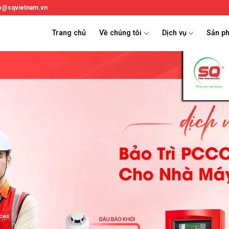
fo@sqvietnam.vn
Trang chủ
Về chúng tôi
Dịch vụ
Sản p