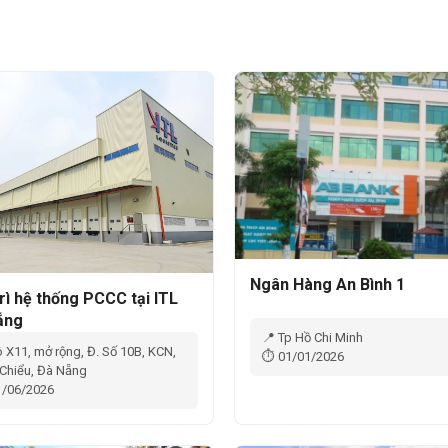
Ngân Hàng An Bình 1
rì hệ thống PCCC tại ITL
ẵng
📍 Tp Hồ Chi Minh
ô X11, mở rộng, Đ. Số 10B, KCN,
⏱ 01/01/2026
 Chiểu, Đà Nẵng
/06/2026