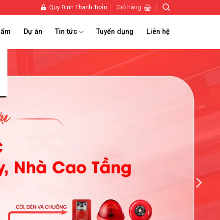
Giỏ hàng
Quy Định Thanh Toán
hẩm
Dự án
Tin tức
Tuyển dụng
Liên hệ