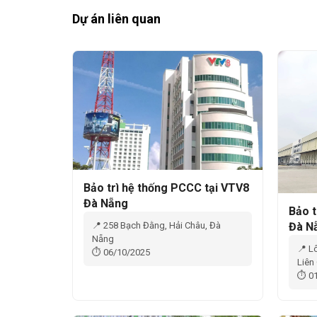
Dự án liên quan
Bảo trì hệ thống PCCC tại VTV8
Đà Nẵng
Bảo t
📍 258 Bạch Đằng, Hải Châu, Đà
Đà N
Nẵng
📍 L
⏱ 06/10/2025
Liên
⏱ 01