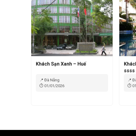
Khách Sạn Xanh – Huế
Khác
ssss
📍 Đà Nẵng
📍 Đ
⏱ 01/01/2026
⏱ 01