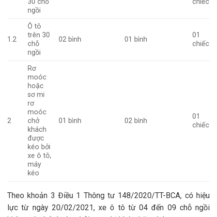
30 chỗ
chiếc
ngồi
Ô tô
trên 30
01
1.2
02 bình
01 bình
chỗ
chiếc
ngồi
Rơ
moóc
hoặc
sơ mi
rơ
moóc
01
2
chở
01 bình
02 bình
chiếc
khách
được
kéo bởi
xe ô tô,
máy
kéo
Theo khoản 3 Điều 1 Thông tư 148/2020/TT-BCA, có hiệu
lực từ ngày 20/02/2021, xe ô tô từ 04 đến 09 chỗ ngồi