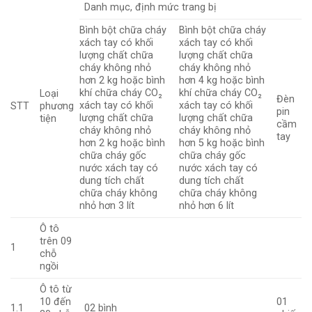
Danh mục, định mức trang bị
Bình bột chữa cháy
Bình bột chữa cháy
xách tay có khối
xách tay có khối
lượng chất chữa
lượng chất chữa
cháy không nhỏ
cháy không nhỏ
hơn 2 kg hoặc bình
hơn 4 kg hoặc bình
khí chữa cháy CO₂
khí chữa cháy CO₂
Loại
Đèn
xách tay có khối
xách tay có khối
STT
phương
pin
lượng chất chữa
lượng chất chữa
tiện
cầm
cháy không nhỏ
cháy không nhỏ
tay
hơn 2 kg hoặc bình
hơn 5 kg hoặc bình
chữa cháy gốc
chữa cháy gốc
nước xách tay có
nước xách tay có
dung tích chất
dung tích chất
chữa cháy không
chữa cháy không
nhỏ hơn 3 lít
nhỏ hơn 6 lít
Ô tô
trên 09
1
chỗ
ngồi
Ô tô từ
10 đến
01
1.1
02 bình